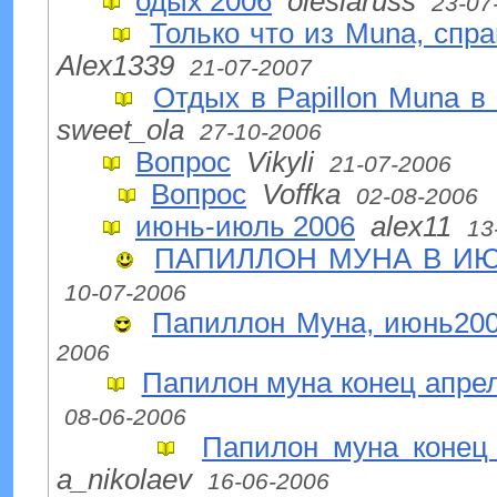
одых 2006
olesiaruss
23-07
Только что из Muna, спра
Alex1339
21-07-2007
Отдых в Papillon Muna в 
sweet_ola
27-10-2006
Вопрос
Vikyli
21-07-2006
Вопрос
Voffka
02-08-2006
июнь-июль 2006
alex11
13
ПАПИЛЛОН МУНА В И
10-07-2006
Папиллон Муна, июнь20
2006
Папилон муна конец апрел
08-06-2006
Папилон муна конец 
a_nikolaev
16-06-2006