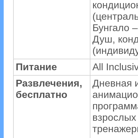
кондицио
(централ
Бунгало –
Душ, кон
(индивид
Питание
All Inclusi
Развлечения,
Дневная 
бесплатно
анимацио
программ
взрослых
тренажер