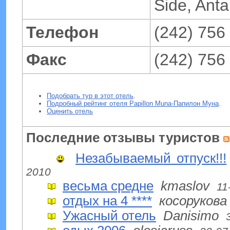
Side, Anta
Телефон
(242) 756
Факс
(242) 756
Подобрать тур в этот отель
.
Подробный рейтинг отеля Papillon Muna-Папилон Муна
.
Оценить отель
Последние отзывы туристов
Незабываемый отпуск!!!
2010
весьма средне
kmaslov
11
отдых на 4 ****
косорукова
Ужасный отель
Danisimo