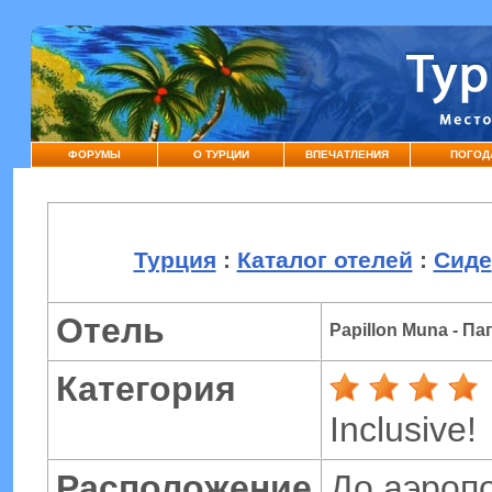
ФОРУМЫ
О ТУРЦИИ
ВПЕЧАТЛЕНИЯ
ПОГОД
Турция
:
Каталог отелей
:
Сиде
Отель
Papillon Muna - П
Категория
Inclusive!
Расположение
До аэроп