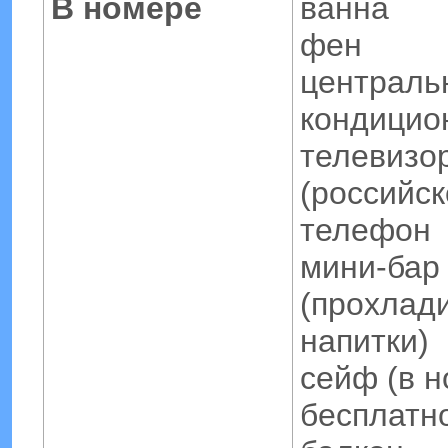
В номере
ванна
фен
централь
кондицио
телевизо
(российск
телефон
мини-бар
(прохлад
напитки)
сейф (в н
бесплатн