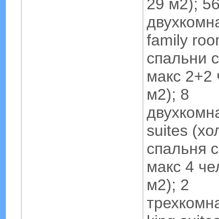
29 м2); 5
двухкомн
family ro
спальни с
макс 2+2 
м2); 8
двухкомн
suites (хо
спальня с
макс 4 че
м2); 2
трехкомн