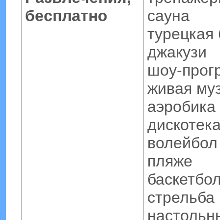
бесплатно
сауна
турецкая
джакузи
шоу-прог
живая му
аэробика
дискотек
волейбол
пляже
баскетбо
стрельба 
настольн