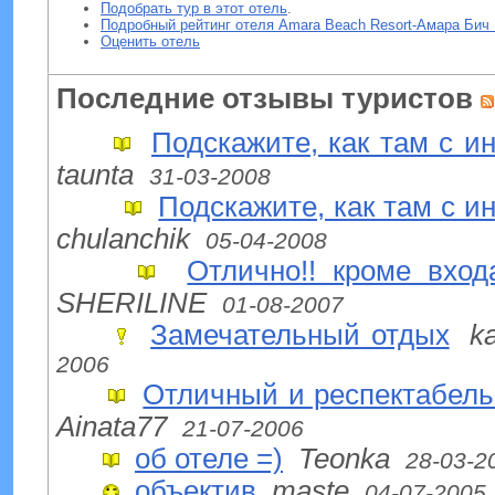
Подобрать тур в этот отель
.
Подробный рейтинг отеля Amara Beach Resort-Амара Бич 
Оценить отель
Последние отзывы туристов
Подскажите, как там с и
taunta
31-03-2008
Подскажите, как там с и
chulanchik
05-04-2008
Отлично!! кроме вход
SHERILINE
01-08-2007
Замечательный отдых
k
2006
Отличный и респектабел
Ainata77
21-07-2006
об отеле =)
Teonka
28-03-2
объектив
maste
04-07-2005