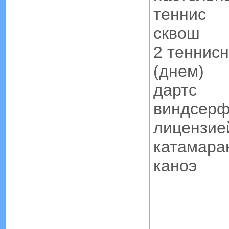
теннис
сквош
2 теннисн
(днем)
дартс
виндсерф
лицензие
катамара
каноэ