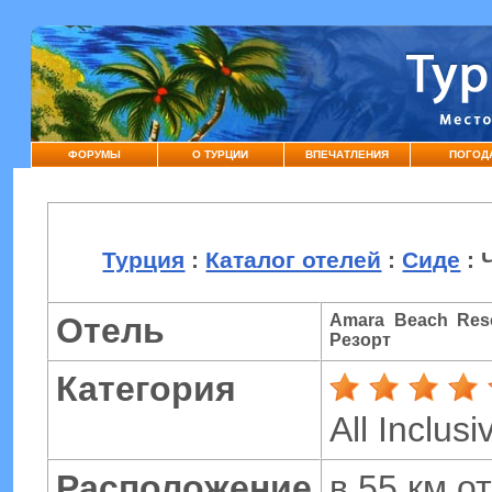
ФОРУМЫ
О ТУРЦИИ
ВПЕЧАТЛЕНИЯ
ПОГОД
Турция
:
Каталог отелей
:
Сиде
: 
Отель
Amara Beach Res
Резорт
Категория
All Inclusi
Расположение
в 55 км от