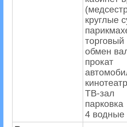
(медсест
круглые с
парикмах
торговый
обмен ва
прокат
автомоби
кинотеат
ТВ-зал
парковка
4 водные 