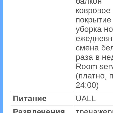
балкон
ковровое
покрытие
уборка но
ежедневн
смена бел
раза в н
Room serv
(платно, 
24:00)
Питание
UALL
Развлечения,
тренажер