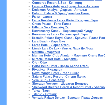
Concorde Resort & Spa - Конкорд
Crowne Plaza Antalya - Кроун Плаза Анталия
Dedeman Antalya - Дедеман Анталья
Delphin Palace & Spa - Дельфин Палас
Falez - Фалез
Fame Residence Lara - Фейм Резиденс Лара
Green Palace - Грин Палас
Hillside Su - Хилсайд Сю
Kervansaray Kundu - Кервансарай Кунду
Kervansaray Lara - Кервансарай Лара
Kremlin Palace Royal Class - Кремлин Палас Ро
Lara Beach - Лара Бич
Lares Hotel - Ларес Отель
Limak Lara De Lux - Лимак Лара Де Люкс
Maratim - Маратим
Maritim Hotel Club Alantur - Маритим Отель Клу
Miracle Resort Hotel - Миракль
Ofo - Офо
Porto Bello Hotel - Порто Белло Отель
Rivadiva - Ривадива
Royal Wings Hotel - Роял Вингс
Saturn Palace Resort - Сатурн Палас
Sera Club - Сера Клуб
Sheraton Voyager - Шэратон Вояджер
Sherwood Breezes Beach & Resort Hotel - Sherwo
Talya - Таля
Titanic - Титаник
Venezia Palace Deluxe - Венеция Пэлас Делюкс