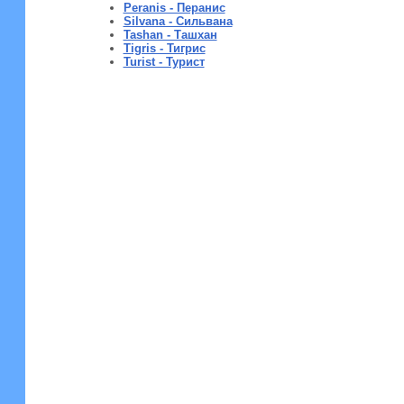
Peranis - Перанис
Silvana - Сильвана
Tashan - Ташхан
Tigris - Тигрис
Turist - Турист