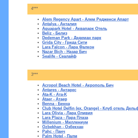
4***
Alem Regency Apart - Алем Редженси Апарт
Antalya - Анталия
Aquapark Hotel - Аквапарк Отель
Beliz - Белиз
Dedeman Park - Дедеман парк
Grida City - Грида Сити
Lara Falcon - Лара Фалкон
Nazar Bich - Назар Бич
Sealife - Сеалайф
3***
Acropol Beach Hotel - Акрополь Бич
Antares - Антарес
Ata-K - Aтa-K
Ataer - Атаер
Benna - Бенна
Club Hotel Delfin (ex. Orange) - Клуб отель Дел
Lara Olivia - Лара Оливия
Lara Plaza - Лара Плаза
Millenium - Миллениум
Ozbekhan - Озбекхан
Pahc - Панч
Palm Hotel - Палм