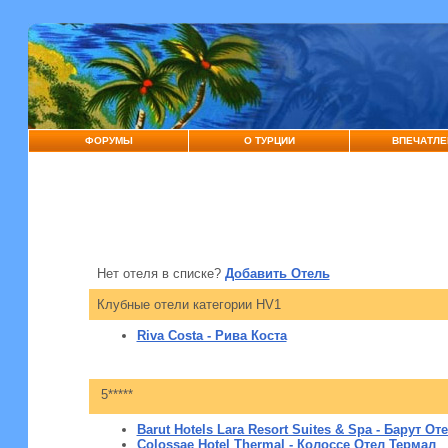
ФОРУМЫ
О ТУРЦИИ
ВПЕЧАТЛЕ
Нет отеля в списке?
Добавить Отель
Клубные отели категории HV1
Riva Costa - Рива Коста
5*****
Barut Hotels Lara Resort Suites & Spa - Барут От
Colossae Hotel Thermal - Колоссе Отел Термал