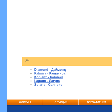
2**
Diamond - Даймонд
Kalmira - Кальмира
Koblenz - Кобленз
Lagoun - Лагуна
Solaris - Солярис
ФОРУМЫ
О ТУРЦИИ
ВПЕЧАТЛЕНИЯ