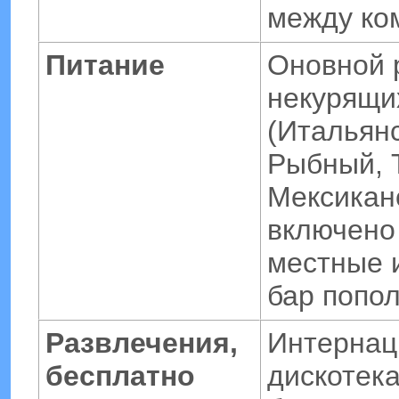
между ком
Питание
Оновной 
некурящих
(Итальянс
Рыбный, 
Мексиканс
включено (
местные 
бар попо
Развлечения,
Интернац
бесплатно
дискотек