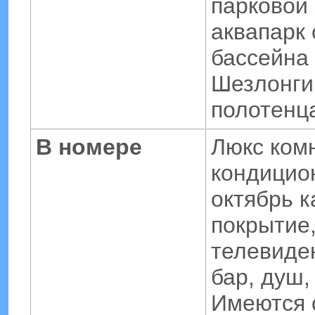
парковой 
аквапарк 
бассейна 
Шезлонги
полотенц
В номере
Люкс ком
кондицион
октябрь к
покрытие,
телевиден
бар, душ,
Имеются 