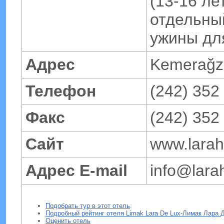
(13-16 ле
отдельный
ужины дл
Адрес
Kemerağzı
Телефон
(242) 352
Факс
(242) 352
Сайт
www.laraho
Адрес E-mail
info@larah
Подобрать тур в этот отель
.
Подробный рейтинг отеля Limak Lara De Lux-Лимак Лара 
Оценить отель