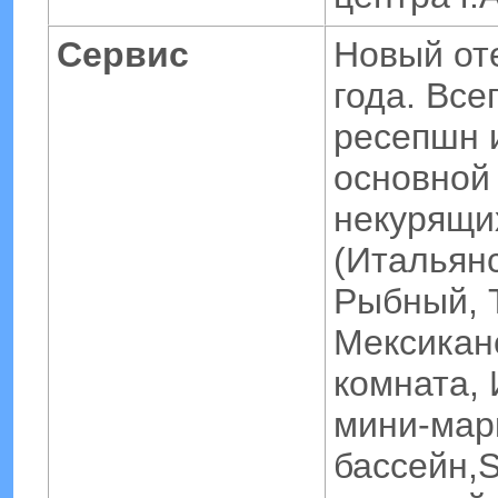
Сервис
Новый от
года. Все
ресепшн 
основной
некурящих
(Итальянс
Рыбный, 
Мексиканс
комната, 
мини-мар
бассейн,S