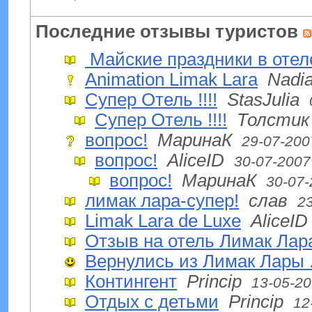
Последние отзывы туристов
Майские праздники в отел
Animation Limak Lara
Nadia
Супер Отель !!!!
StasJulia
Супер Отель !!!!
Толстик
вопрос!
МаринаК
29-07-200
вопрос!
AliceID
30-07-2007
вопрос!
МаринаК
30-07-
лимак лара-супер!
слав
2
Limak Lara de Luxe
AliceID
Отзыв на отель Лимак Лар
Вернулись из Лимак Лары .!
Контингент
Princip
13-05-2
Отдых с детьми
Princip
12