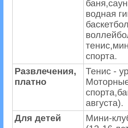
баня,саун
водная ги
баскетбо
воллейбо
тенис,ми
спорта.
Развлечения,
Тенис - у
платно
Моторны
спорта,ба
августа).
Для детей
Мини-клуб