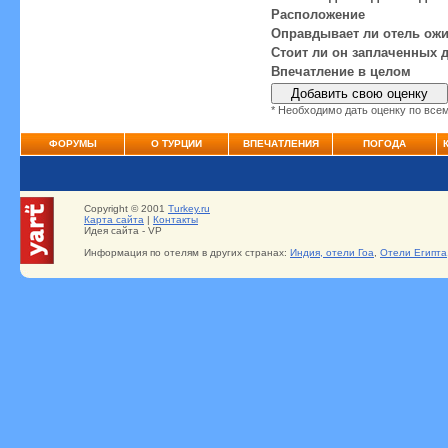
Расположение
Оправдывает ли отель ож
Стоит ли он заплаченных 
Впечатление в целом
* Необходимо дать оценку по все
ФОРУМЫ
О ТУРЦИИ
ВПЕЧАТЛЕНИЯ
ПОГОДА
Copyright © 2001
Turkey.ru
Карта сайта
|
Контакты
Идея сайта - VP
Информация по отелям в других странах:
Индия, отели Гоа
,
Отели Египта