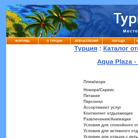
ФОРУМЫ
О ТУРЦИИ
ВПЕЧАТЛЕНИЯ
ПОГОДА
Турция
:
Каталог о
Aqua Plaza -
Пляж/море
Номера/Сервис
Питание
Персонал
Ассортимент услуг
Контингент отдыхающих
Развлечения/Анимация
Условия для спокойного о
Условия для активного от
Условия для отдыха с дет