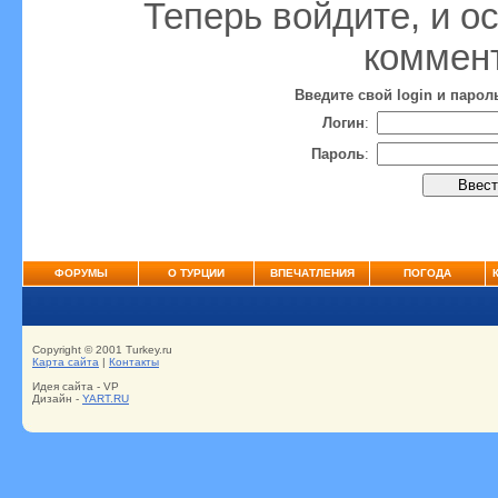
Теперь войдите, и ос
коммен
Введите свой login и паро
Логин
:
Пароль
:
ФОРУМЫ
О ТУРЦИИ
ВПЕЧАТЛЕНИЯ
ПОГОДА
Copyright © 2001 Turkey.ru
Карта сайта
|
Контакты
Идея сайта - VP
Дизайн -
YART.RU