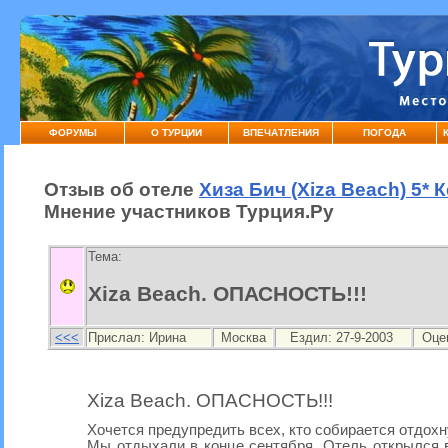
ФОРУМЫ
О ТУРЦИИ
ВПЕЧАТЛЕНИЯ
ПОГОДА
Отзыв об отеле
Хиза Бич (Xiza Beach) 5* 
Мнение участников Турция.Ру
Тема:
Xiza Beach. ОПАСНОСТЬ!!!
<<<
Прислал:
Ирина
Москва
Ездил: 27-9-2003
Оце
Xiza Beach. ОПАСНОСТЬ!!!
Хочется предупредить всех, кто собирается отдохн
Мы отдыхали в конце сентября. Отель открылся 