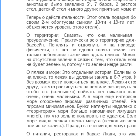
аннотации было заявлено 5*, 7 баров, 2 рестор
стол, детский стол и много других приятных момент
Теперь о действительности: Этот отель подарил бо
своим 2-м оболтусам сынкам 18-ти и 19-ти лет 
объясняется уровень этого отеля).
О территории: Сказать, что она маленькая
преувеличение. Практически всю территорию для
бассейн. Погулять и отдохнуть « на природе
физически, т.к. нет ни одного клочка земли, вс
только небольшие газончики вдоль плиток. Можн
на отсутствие зелени в связи с тем, что отель нов
не будет зеленым, потому что зелени негде расти.
О пляже и море: Это отдельная история. Если вы х
на пляже, то лежак вы должны занять в 6-7 утра. 
без возможности понежиться на пляже. Лежаки стоя
другу, так что раскинуться на нем или развернуть 
чтобы его (солнышко) поймать нет никакого шан
очень, очень маленький. А в море еще интересн
море огорожено пирсами различных отелей. Р
пирсами минимальное. Буйки натянуты недалеко от
«территория» моря больше напоминает лягушатн
много!), так что вольно поплавать не удастся. Боле
море видна легкая пленка мазута (несколько чел
нем испачкались). Правда в течении дня мазут раз
О питании, ресторанах и барах: Люди, это уж