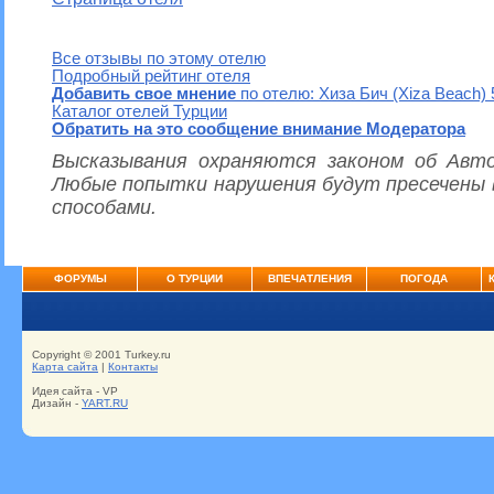
Все отзывы по этому отелю
Подробный рейтинг отеля
Добавить свое мнение
по отелю: Хиза Бич (Xiza Beach) 
Каталог отелей Турции
Обратить на это сообщение внимание Модератора
Высказывания охраняются законом об Авто
Любые попытки нарушения будут пресечены 
способами.
ФОРУМЫ
О ТУРЦИИ
ВПЕЧАТЛЕНИЯ
ПОГОДА
Copyright © 2001 Turkey.ru
Карта сайта
|
Контакты
Идея сайта - VP
Дизайн -
YART.RU