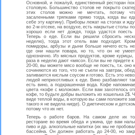
Основной, и пожалуй, единственный ресторан по
столовую. Большинство столов не покрыто скате
этих столов можно не мечтать, потому чт
засаленными тряпками прямо тогда, когда вы ед
себе эту картину). Приборы лежат на столах и жду
во 2-м отсеке, на воздухе, есть накрытые столы п
хорошо если нет дождя, тогда удастся поесть п
Теперь о еде. Если вы решили сбросить неско
неделю), тогда этот отель вам подходит. Кро
помидоры, арбузы и дыни больше ничего есть не
где они нашли повара, но то, что он не умеет
однозначно. Из мясных продуктов, кроме курицы, 
раза в неделю дают «мясо». Если вы не придете к 
20-00, вы можете мясо вообще не поесть, т.к. оно
сочиняются из того, что не съели на завтрак, обе
заливаются кислым соусом и готово. Есть это нев
людей неприхотливых к еде. Вино разбавляют так
есть вино, а подкрашенная вода. Кофе напоминае
цвета «кофе с молоком». Если вам захотелось от
кофе, то будьте добры выложить из кошелька 2$. Ч
виде теплой воды, в которую вы сами положите зав
такого я не видела нигде). О диетическом и детско
потому что их нет.
Теперь о работе баров. На самом деле их то
ресторане во время обеда и ужина, где вам нал
пиво и др. алкогольные напитки (их мы не пробова
бассейна. Он должен работать до 24-00, но зак