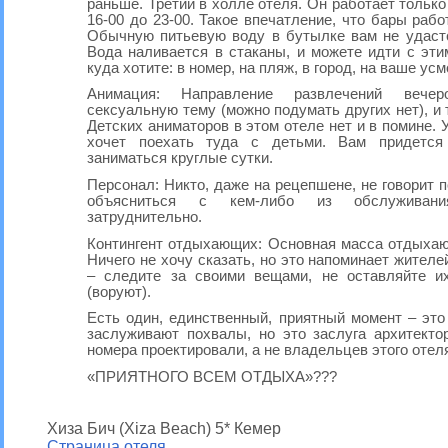
раньше. Третий в холле отеля. Он работает только
16-00 до 23-00. Такое впечатление, что бары рабо
Обычную питьевую воду в бутылке вам не удастс
Вода наливается в стаканы, и можете идти с эт
куда хотите: в номер, на пляж, в город, на ваше ус
Анимация: Направление развлечений вече
сексуальную тему (можно подумать других нет), и 
Детских аниматоров в этом отеле нет и в помине. У
хочет поехать туда с детьми. Вам придетс
заниматься круглые сутки.
Персонал: Никто, даже на рецепшене, не говорит п
объясниться с кем-либо из обслуживан
затруднительно.
Контингент отдыхающих: Основная масса отдыхаю
Ничего не хочу сказать, но это напоминает жителе
– следите за своими вещами, не оставляйте и
(воруют).
Есть один, единственный, приятный момент – это
заслуживают похвалы, но это заслуга архитекто
номера проектировали, а не владельцев этого отел
«ПРИЯТНОГО ВСЕМ ОТДЫХА»???
Хиза Бич (Xiza Beach) 5* Кемер
Страница отеля