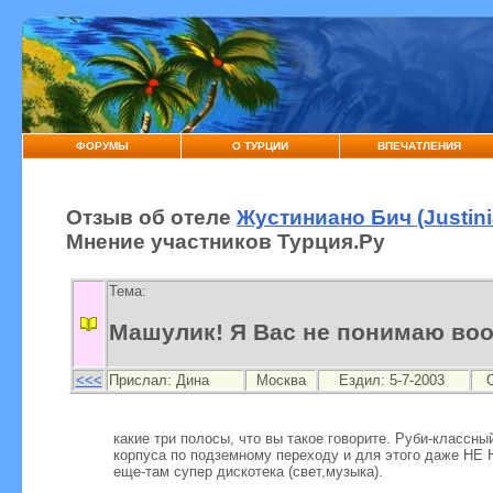
ФОРУМЫ
О ТУРЦИИ
ВПЕЧАТЛЕНИЯ
Отзыв об отеле
Жустиниано Бич (Justin
Мнение участников Турция.Ру
Тема:
Машулик! Я Вас не понимаю во
<<<
Прислал:
Дина
Москва
Ездил: 5-7-2003
какие три полосы, что вы такое говорите. Руби-классн
корпуса по подземному переходу и для этого даже НЕ 
еще-там супер дискотека (свет,музыка).