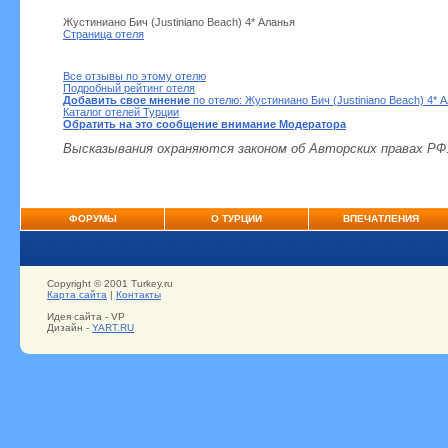
Жустиниано Бич (Justiniano Beach) 4* Аланья
Страница отеля
Все отзывы по этому отелю
Подробный рейтинг отеля
Добавить свое мнение
по отелю: Жустиниано Бич (Justiniano Beach) 4* 
Каталог отелей Турции
Обратить на это сообщение внимание Модератора
Высказывания охраняются законом об Авторских правах РФ
ФОРУМЫ
О ТУРЦИИ
ВПЕЧАТЛЕНИЯ
Copyright © 2001 Turkey.ru
Карта сайта
|
Контакты
Идея сайта - VP
Дизайн -
YART.RU