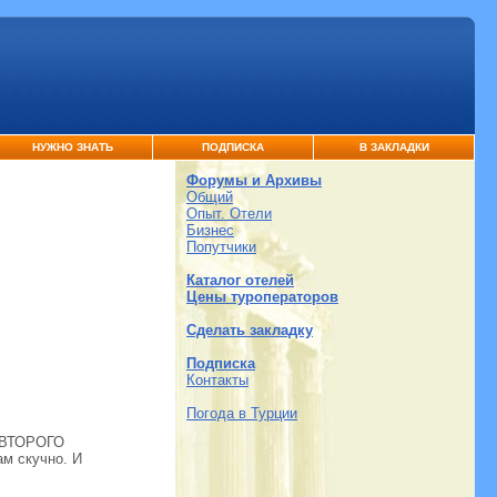
НУЖНО ЗНАТЬ
ПОДПИСКА
В ЗАКЛАДКИ
Форумы и Архивы
Общий
Опыт. Отели
Бизнес
Попутчики
Каталог отелей
Цены туроператоров
Сделать закладку
Подписка
Контакты
Погода в Турции
з ВТОРОГО
ам скучно. И