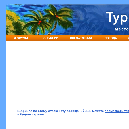
ФОРУМЫ
О ТУРЦИИ
ВПЕЧАТЛЕНИЯ
ПОГОДА
В Архиве по этому отелю нету сообщений. Вы можете
посмотреть те
и будете первым!