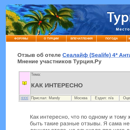
ФОРУМЫ
О ТУРЦИИ
ВПЕЧАТЛЕНИЯ
ПОГОДА
Отзыв об отеле
Сеалайф (Sealife) 4* Ан
Мнение участников Турция.Ру
Тема:
КАК ИНТЕРЕСНО
<<<
Прислал:
Mandy
Москва
Ездил: n/a
Оце
Как интересно, что по одному и тому 
быть такие разные отзывы. Я сама не
данном отеле, но слышала про него 