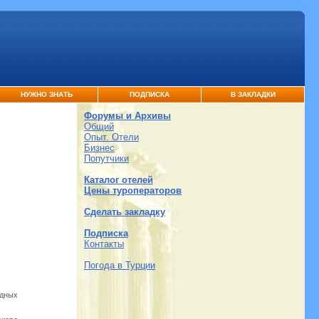
НУЖНО ЗНАТЬ
ПОДПИСКА
В ЗАКЛАДКИ
Форумы и Архивы
Общий
Опыт. Отели
Бизнес
Попутчики
Каталог отелей
Цены туроператоров
Сделать закладку
Подписка
Контакты
Погода в Турции
одных