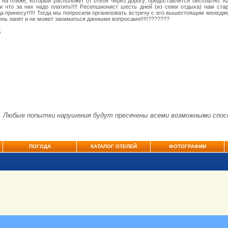
и на пляже, который расположет от отеля через дорогу, предоставлятся бесплатно. К
 что за них надо платить!!!! Ресепшионист шесть дней (из семи отдыха) нам ста
да принесут!!!! Тогда мы попросили организовать встречу с его вышестоящим менедж
ь занят и не может заниматься данными вопросами!!!!!???????
;
. Любые попытки нарушения будут пресечены всеми возможными спос
ПОГОДА
КАТАЛОГ ОТЕЛЕЙ
ФОТОГРАФИИ