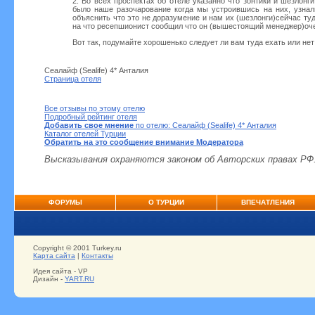
2. Во всех проспектах об отеле указанно что зонтики и шезлонг
было наше разочарование когда мы устроившись на них, узнали
объяснить что это не доразумение и нам их (шезлонги)сейчас ту
на что ресепшионист сообщил что он (вышестоящий менеджер)очен
Вот так, подумайте хорошенько следует ли вам туда ехать или нет
Сеалайф (Sealife) 4* Анталия
Страница отеля
Все отзывы по этому отелю
Подробный рейтинг отеля
Добавить свое мнение
по отелю: Сеалайф (Sealife) 4* Анталия
Каталог отелей Турции
Обратить на это сообщение внимание Модератора
Высказывания охраняются законом об Авторских правах РФ
ФОРУМЫ
О ТУРЦИИ
ВПЕЧАТЛЕНИЯ
Copyright © 2001 Turkey.ru
Карта сайта
|
Контакты
Идея сайта - VP
Дизайн -
YART.RU