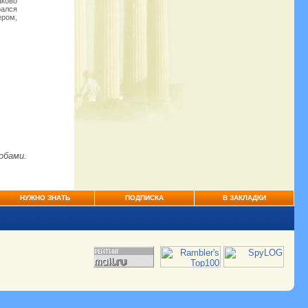
аково
рался
ером,
обами.
НУЖНО ЗНАТЬ
ПОДПИСКА
В ЗАКЛАДКИ