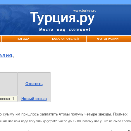
ПОГОДА
КАТАЛОГ ОТЕЛЕЙ
ФОТОГРАФИИ
талия
,
Ответить
ценка:
1
Новый отзыв
ую сумму им пришлось заплатить чтобы получь четыре звезды. Пример:
нам что нам надо погулять до утра!?! часов до 12.00, потому что у них не было своб