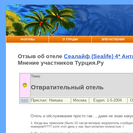
ФОРУМЫ
О ТУРЦИИ
ВПЕЧАТЛЕНИЯ
Отзыв об отеле
Сеалайф (Sealife) 4* Ан
Мнение участников Турция.Ру
Тема:
Отвратительный отель
<<<
Прислал:
Наяшка
Москва
Ездил: 1-5-2004
О
Отель и обслуживание просто гав..., даже не знаю как
1. Когда мы приехали (было 10 часов вечера) медтротель сообщил 
номеров!!!??? хотя этот день у нас был оплачен полностью :/