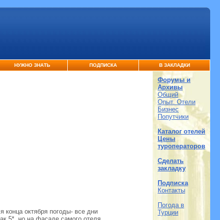
НУЖНО ЗНАТЬ
ПОДПИСКА
В ЗАКЛАДКИ
Форумы и
Архивы
Общий
Опыт. Отели
Бизнес
Попутчики
Каталог отелей
Цены
туроператоров
Сделать
закладку
Подписка
Контакты
Погода в
ля конца октября погоды- все дни
Турции
ак 5*, но на фасаде самого отеля