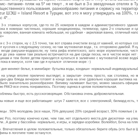
с- питание- пляж на 5* не тянут , я не был в 3-х звездочных отелях в Ту
общественного пользования, разнообразию питания и сервису на территор
zur ШЭШ = Island Resort в Турции, вот это я могу утверждать на 100%, т.
 4*...
ти 3-х этажных корпусов, где-то по 25 номеров в каждом и административного здания
ока в номерах чистенько, хорошие кондиционеры, телевизор, одна 2-х спальная и од
у ковролин, ванная комната небольшая, но удобная - акриловая ванна, отличный напо
ге=
 с 3-х сторон, ну с 2,5 точно, так вот справа очистили вход от камней, из которых с
 кусочек к следующему сезону, но там мутноватая вода , т.к. отгорожено дамбой. Я куп
. везде ракушки-водоросли, ну типа рифа египетского, зато море изумительное, чис
и до ума- камни там реально встречаются на дне среди песка, ни в чистое море нет
нщинам и тем более детям приходится купаться в заливчике с мутноватой всеже водой
ока в минусе, хотя там где я купался- отличное море :-)
в 2 дня меняют белье, в минибаре- бутылка воды, кондишн- нормальный индивидуальны
на улице вполне прилично выглядит, а закрытая- очень просто, как столовка, но м
одно-два блюда вечером готовят в конце зала на огне (довольно хорошая вытяжка на
з было значительно разнообразнее. Випивку наливают быстро, можно заказать офици
лю РАКЭ все очень понравилось. Поэтому оценка в целом положительная.
облемы быстро, есть русскоговорящие. Обстановка очень доброжелательная.
ры новые и еще все работающие- штук 7 кажется, все с электроникой, билиард есть, 
 немцы . 50% молодежь (все наши, 75% девушки) 20% средний возраст, 30% пожилые ( 
лис Роз, поэтому конечно хуже, чем там, нет отдельного места для дискотеки- на ул
и...А днем у бассейна- нормально, и игры, и зарядки-аэробики. Волейбол, Боча на пля
. Впечатления в целом положительные, только обязательно берите обувь (кто был в Ш
ьфины в логотипе тоже останутся.