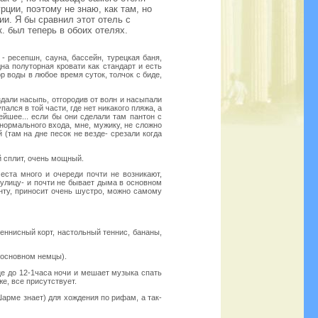
рции, поэтому не знаю, как там, но
ии. Я бы сравнил этот отель с
к. был теперь в обоих отелях.
 - ресепшн, сауна, бассейн, турецкая баня,
на полуторная кровати как стандарт и есть
р воды в любое время суток, толчок с биде,
оздали насыпь, отгородив от волн и насыпали
ался в той части, где нет никакого пляжа, а
тейшее... если бы они сделали там пантон с
 нормального входа, мне, мужику, не сложно
 (там на дне песок не везде- срезали когда
й сплит, очень мощный.
еста много и очереди почти не возникают,
 улицу- и почти не бывает дыма в основном
анту, приносит очень шустро, можно самому
теннисный корт, настольный теннис, бананы,
в основном немцы).
ице до 12-1часа ночи и мешает музыка спать
же, все присутствует.
арме знает) для хождения по рифам, а так-