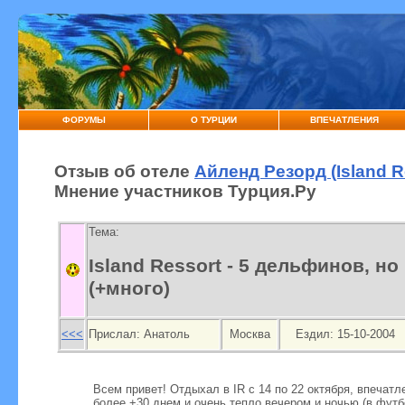
ФОРУМЫ
О ТУРЦИИ
ВПЕЧАТЛЕНИЯ
Отзыв об отеле
Айленд Резорд (Island R
Мнение участников Турция.Ру
Тема:
Island Ressort - 5 дельфинов, но
(+много)
<<<
Прислал:
Анатоль
Москва
Ездил: 15-10-2004
Всем привет! Отдыхал в IR с 14 по 22 октября, впечатле
более +30 днем и очень тепло вечером и ночью (в футбо