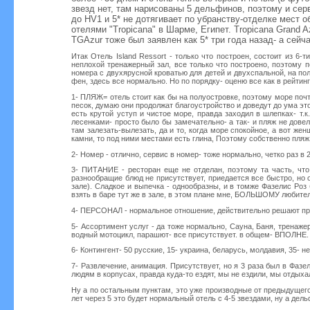
звезд нет, там нарисованы 5 дельфинов, поэтому и серви
до HV1 и 5* не дотягивает по убранству-отделке мест 
отелями "Tropicana" в Шарме, Египет. Tropicana Grand A
TGAzur тоже был заявлен как 5* три года назад- а сейчас
Итак Отель Island Ressort - только что построен, состоит из 6-
неплохой тренажерный зал, все только что построено, поэтому п
номера с двухярусной кроватью для детей и двухспальной, на пол
фен, здесь все нормально. Но по порядку- оценю все как в рейтин
1- ПЛЯЖ= отель стоит как бы на полуостровке, поэтому море почти
песок, думаю они продолжат благоустройство и доведут до ума этот
есть крутой уступ и чистое море, правда заходил в шлепках- т.к
лесенками- просто было бы замечательно- а так- и пляж не довел
там залезать-вылезать, да и то, когда море спокойное, а вот же
камни, то под ними местами есть глина, Поэтому собственно пляж п
2- Номер - отлично, сервис в номер- тоже нормально, четко раз 
3- ПИТАНИЕ - ресторан еще не отделан, поэтому та часть, что 
разнообращие блюд не присутствует, приедается все быстро, но 
зале). Сладкое и выпечка - однообразны, и в томже Фазелис Ро
взять в баре тут же в зале, в этом плане мне, БОЛЬШОМУ любите
4- ПЕРСОНАЛ - нормальное отношение, действительно решают пр
5- Ассортимент услуг - да тоже нормально, Сауна, Баня, тренаже
водный мотоцикл, парашют- все присутствует. в общем- ВПОЛНЕ.
6- Контингент- 50 русские, 15- украина, беларусь, молдавия, 35-
7- Развлечение, анимация. Присутствует, но я 3 раза был в Фазе
людям в корпусах, правда куда-то ездят, мы не ездили, мы отдыхал
Ну а по остальным пунктам, это уже производные от предыдущего
лет через 5 это будет нормальный отель с 4-5 звездами, ну а дел