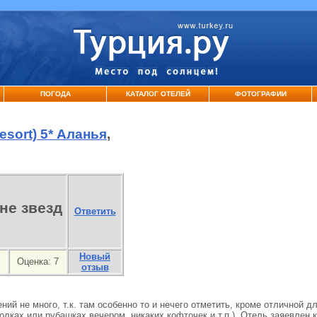
ПОГОДА
КАТАЛОГ ОТЕЛЕЙ
ФОТОГРАФИИ
esort) 5* Аланья
,
 не звезд
Ответить
Новый
Оценка:
7
отзыв
ний не много, т.к. там особенно то и нечего отметить, кроме отличной д
лках или рубашках вечером, никаких кофточек и т.п.). Отель заяевлен к