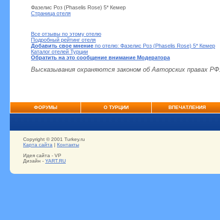
Фазелис Роз (Phaselis Rose) 5* Кемер
Страница отеля
Все отзывы по этому отелю
Подробный рейтинг отеля
Добавить свое мнение
по отелю: Фазелис Роз (Phaselis Rose) 5* Кемер
Каталог отелей Турции
Обратить на это сообщение внимание Модератора
Высказывания охраняются законом об Авторских правах РФ
ФОРУМЫ
О ТУРЦИИ
ВПЕЧАТЛЕНИЯ
Copyright © 2001 Turkey.ru
Карта сайта
|
Контакты
Идея сайта - VP
Дизайн -
YART.RU