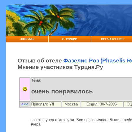
ФОРУМЫ
О ТУРЦИИ
ВПЕЧАТЛЕНИЯ
Отзыв об отеле
Фазелис Роз (Phaselis R
Мнение участников Турция.Ру
Тема:
очень понравилось
<<<
Прислал:
Yfl
Москва
Ездил: 30-7-2005
Оц
просто супер отдохнули. Все понравилось. Были с ребен
вчера.