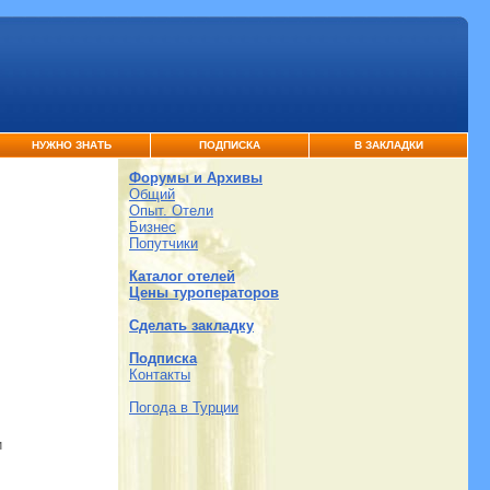
НУЖНО ЗНАТЬ
ПОДПИСКА
В ЗАКЛАДКИ
Форумы и Архивы
Общий
Опыт. Отели
Бизнес
Попутчики
Каталог отелей
Цены туроператоров
Сделать закладку
Подписка
Контакты
Погода в Турции
и