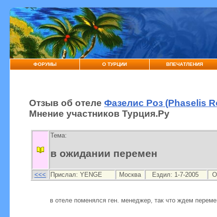
ФОРУМЫ
О ТУРЦИИ
ВПЕЧАТЛЕНИЯ
Отзыв об отеле
Фазелис Роз (Phaselis R
Мнение участников Турция.Ру
Тема:
в ожидании перемен
<<<
Прислал:
YENGE
Москва
Ездил: 1-7-2005
О
в отеле поменялся ген. менеджер, так что ждем перемен