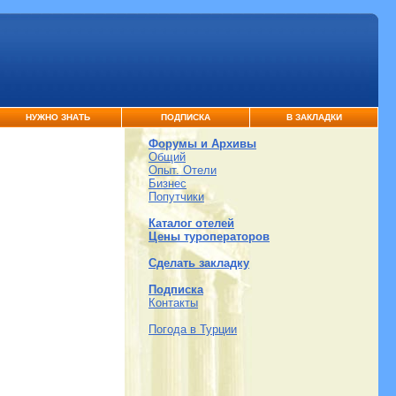
НУЖНО ЗНАТЬ
ПОДПИСКА
В ЗАКЛАДКИ
Форумы и Архивы
Общий
Опыт. Отели
Бизнес
Попутчики
Каталог отелей
Цены туроператоров
Сделать закладку
Подписка
Контакты
Погода в Турции