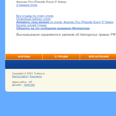
Фазелис Роз (Phaselis Rose) 5* Кемер
Страница отеля
Все отзывы по этому отелю
Подробный рейтинг отеля
Добавить свое мнение
по отелю: Фазелис Роз (Phaselis Rose) 5* Кемер
Каталог отелей Турции
Обратить на это сообщение внимание Модератора
Высказывания охраняются законом об Авторских правах РФ
ФОРУМЫ
О ТУРЦИИ
ВПЕЧАТЛЕНИЯ
Copyright © 2001 Turkey.ru
Карта сайта
|
Контакты
Идея сайта - VP
Дизайн -
YART.RU