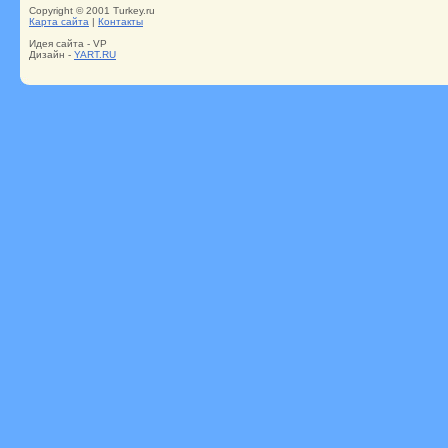
Copyright © 2001 Turkey.ru
Карта сайта
|
Контакты
Идея сайта - VP
Дизайн -
YART.RU