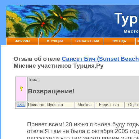
ФОРУМЫ
О ТУРЦИИ
ВПЕЧАТЛЕНИЯ
ПОГОДА
Отзыв об отеле
Сансет Бич (Sunset Beach
Мнение участников Турция.Ру
Тема:
Возвращение!
<<<
Прислал:
klyushka
Москва
Ездил: n/a
Оцен
Привет всем! 20 июня я снова буду отд
отеле!Я там не была с октября 2005 год
рассказали что там за это время много