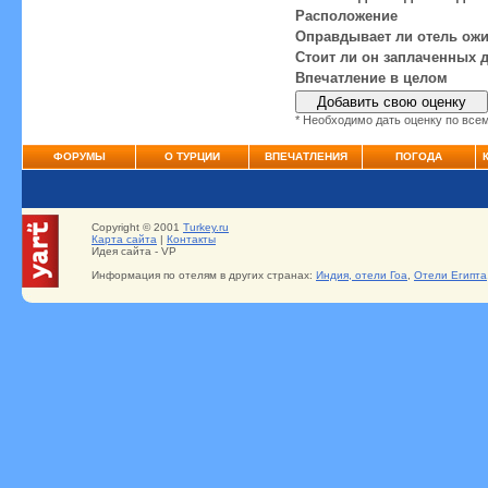
Расположение
Оправдывает ли отель ож
Стоит ли он заплаченных 
Впечатление в целом
* Необходимо дать оценку по все
ФОРУМЫ
О ТУРЦИИ
ВПЕЧАТЛЕНИЯ
ПОГОДА
Copyright © 2001
Turkey.ru
Карта сайта
|
Контакты
Идея сайта - VP
Информация по отелям в других странах:
Индия, отели Гоа
,
Отели Египта