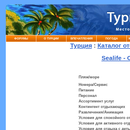
ФОРУМЫ
О ТУРЦИИ
ВПЕЧАТЛЕНИЯ
ПОГОДА
Турция
:
Каталог о
Sealife -
Пляж/море
Номера/Сервис
Питание
Персонал
Ассортимент услуг
Контингент отдыхающих
Развлечения/Анимация
Условия для спокойного о
Условия для активного от
Условия для отдыха с дет