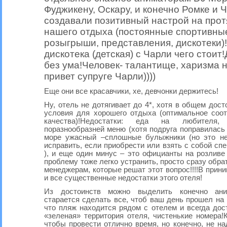
Фуджикену, Оскару, и конечно Ромке и 
создавали позитивный настрой на прот
нашего отдыха (постоянные спортивные
розыгрыши, представления, дискотеки)
дискотека (детская) с Чарли чего стоит!
без ума!Человек- талантище, харизма на 
привет супруге Чарли))))
Еще они все красавчики, хе, девчонки держитесь!
Ну, отель не дотягивает до 4*, хотя в общем дос
условия для хорошего отдыха (оптимальное соо
качества)!Недостатки: еда на любителя
поразнообразней меню (хотя подруга поправилась н
море ужасный –сплошные булыжники (но это н
исправить, если приобрести или взять с собой сп
), и еще один минус – это официанты на розливе 
проблему тоже легко устранить, просто сразу обра
менеджерам, которые решат этот вопрос!!!!В прини
и все существенные недостатки этого отеля!
Из достоинств можно выделить конечно ани
старается сделать все, чтоб ваш день прошел на 
что пляж находится рядом с отелем и всегда дос
«зеленая» территория отеля, чистенькие номера!К
чтобы провести отлично время, но конечно, не на