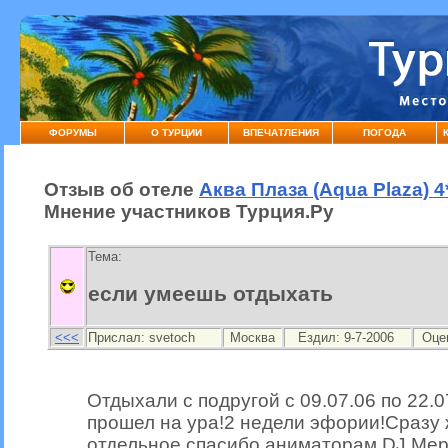
ФОРУМЫ
О ТУРЦИИ
ВПЕЧАТЛЕНИЯ
ПОГОДА
Отзыв об отеле
Аква Плаза (Aqua Plaza) 
Мнение участников Турция.Ру
Тема:
если умеешь отдыхать
<<<
Прислал:
svetoch
Москва
Ездил: 9-7-2006
Оце
Отдыхали с подругой с 09.07.06 по 22.
прошел на ура!2 недели эфории!Сразу 
отдельное спасибо аниматорам DJ Мер