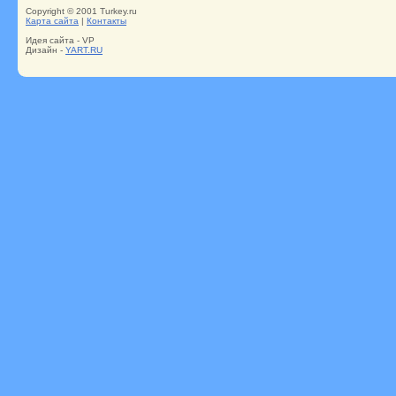
Copyright © 2001 Turkey.ru
Карта сайта
|
Контакты
Идея сайта - VP
Дизайн -
YART.RU