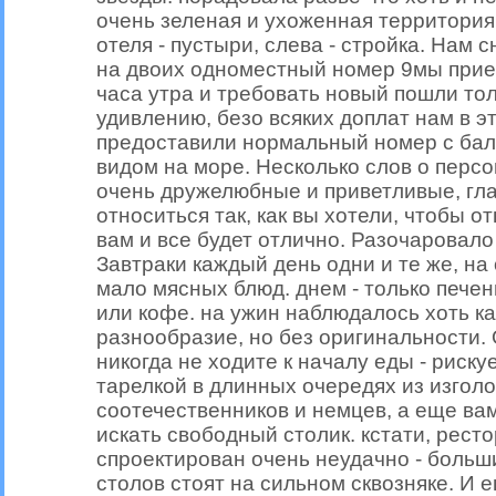
очень зеленая и ухоженная территория
отеля - пустыри, слева - стройка. Нам 
на двоих одноместный номер 9мы прие
часа утра и требовать новый пошли тол
удивлению, безо всяких доплат нам в э
предоставили нормальный номер с бал
видом на море. Несколько слов о перс
очень дружелюбные и приветливые, гла
относиться так, как вы хотели, чтобы о
вам и все будет отлично. Разочаровало
Завтраки каждый день одни и те же, на
мало мясных блюд. днем - только печен
или кофе. на ужин наблюдалось хоть ка
разнообразие, но без оригинальности. 
никогда не ходите к началу еды - рискуе
тарелкой в длинных очередях из изгол
соотечественников и немцев, а еще ва
искать свободный столик. кстати, рест
спроектирован очень неудачно - больш
столов стоят на сильном сквозняке. И е