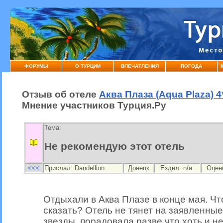
ФОРУМЫ
О ТУРЦИИ
ВПЕЧАТЛЕНИЯ
ПОГОДА
Отзыв об отеле
Аква Плаза (Aqua Plaza) 
Мнение участников Турция.Ру
Тема:
Не рекомендую этот отель
<<<
Прислал:
Dandellion
Донецк
Ездил: n/a
Оцен
Отдыхали в Аква Плазе в конце мая. Чт
сказать? Отель не тянет на заявленны
звезды. порадовала разве что хоть и н