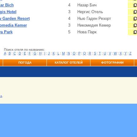
ar Bich
4
Назар Бич
gis Hotel
3
Нергис Отель
 Garden Resort
4
Нью Гаден Резорт
omedia Kemer
3
Никомедия Кемер
a Park
5
Нова Парк
Поиск отеля по названию:
A
:
B
:
C
:
D
:
E
:
F
:
G
:
H
:
I
:
J
:
K
:
L
:
M
:
N
:
O
:
P
:
Q
:
R
:
S
:
T
:
U
:
V
:
W
:
X
:
Y
:
Z
ПОГОДА
КАТАЛОГ ОТЕЛЕЙ
ФОТОГРАФИИ
та
.