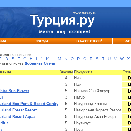
НИЯ
ПОГОДА
КАТАЛОГ ОТЕЛЕЙ
ФО
отеля по названию:
C
:
D
:
E
:
F
:
G
:
H
:
I
:
J
:
K
:
L
:
M
:
N
:
O
:
P
:
Q
:
R
:
S
:
T
:
U
:
V
:
W
:
X
еля в списке?
Добавить Отель
вание
Звезды
По-русски
Отз
4
Никс
3
Нар
hira Sun Flower
5
Нашира Сан Флауэр
ur
3
Натур
urland Eco Park & Resort Contry
5
Натурлэнд Кантри
urland Forest Resort
5
Натюрленд Форест Резорт
urland Resort Aqua
5
Натурленд Аква Резорт
tilus
5
Наутилус
y
3
Неви