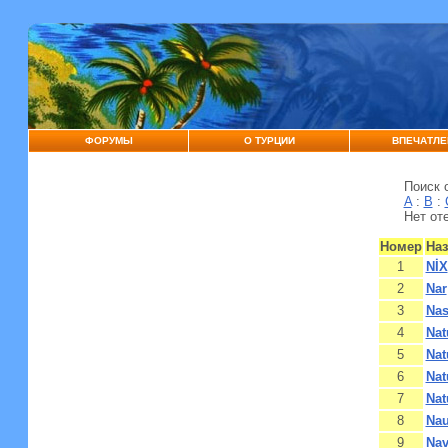
ФОРУМЫ
О ТУРЦИИ
ВПЕЧАТЛЕ
Поиск 
A
:
B
:
Нет от
Номер
Наз
1
NİX
2
Nar
3
Nas
4
Nat
5
Nat
6
Nat
7
Nat
8
Nau
9
Nav