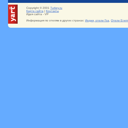
Copyright © 2001
Turkey.ru
Карта сайта
|
Контакты
Идея сайта - VP
Информация по отелям в других странах:
Индия, отели Гоа
,
Отели Егип