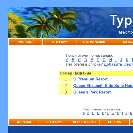
ФОРУМЫ
О ТУРЦИИ
ВПЕЧАТЛЕНИЯ
ПОГОД
Поиск отеля по названию:
A
:
B
:
C
:
D
:
E
:
F
:
G
:
H
:
I
:
J
:
K
:
Нет отеля в списке?
Добавить Отел
Номер
Название
1
Q Premium Resort
2
Queen Elizabeth Elite Suite Hot
3
Queen's Park Resort
Поиск отеля по названию:
A
:
B
:
C
:
D
:
E
:
F
:
G
:
H
:
I
:
J
:
K
ФОРУМЫ
О ТУРЦИИ
ВПЕЧАТЛЕНИЯ
ПОГОДА